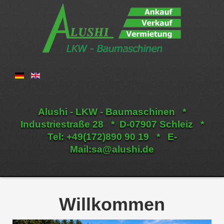
Alushi - LKW - Baumaschinen *
Industriestraße 28 * D-07907 Schleiz *
Tel: +49(172)890 90 19 * E-
Mail:
sa@alushi.de
Willkommen